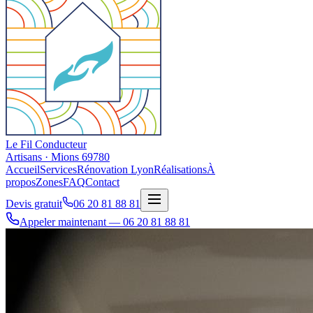
Le Fil Conducteur
Artisans · Mions 69780
Accueil
Services
Rénovation Lyon
Réalisations
À
propos
Zones
FAQ
Contact
Devis gratuit
06 20 81 88 81
Appeler maintenant — 06 20 81 88 81