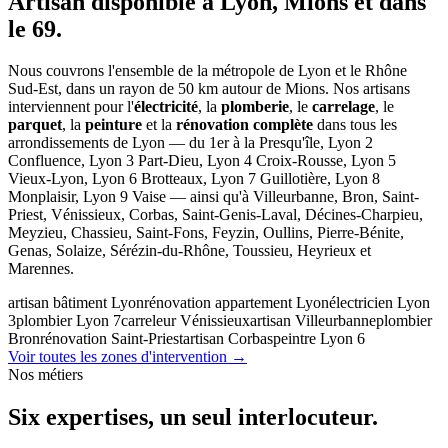
Artisan disponible à Lyon, Mions et dans
le 69.
Nous couvrons l'ensemble de la métropole de Lyon et le Rhône
Sud-Est, dans un rayon de 50 km autour de Mions. Nos artisans
interviennent pour l'
électricité
, la
plomberie
, le
carrelage
, le
parquet
, la
peinture
et la
rénovation complète
dans tous les
arrondissements de Lyon — du 1er à la Presqu'île, Lyon 2
Confluence, Lyon 3 Part-Dieu, Lyon 4 Croix-Rousse, Lyon 5
Vieux-Lyon, Lyon 6 Brotteaux, Lyon 7 Guillotière, Lyon 8
Monplaisir, Lyon 9 Vaise — ainsi qu'à Villeurbanne, Bron, Saint-
Priest, Vénissieux, Corbas, Saint-Genis-Laval, Décines-Charpieu,
Meyzieu, Chassieu, Saint-Fons, Feyzin, Oullins, Pierre-Bénite,
Genas, Solaize, Sérézin-du-Rhône, Toussieu, Heyrieux et
Marennes.
artisan bâtiment Lyon
rénovation appartement Lyon
électricien Lyon
3
plombier Lyon 7
carreleur Vénissieux
artisan Villeurbanne
plombier
Bron
rénovation Saint-Priest
artisan Corbas
peintre Lyon 6
Voir toutes les zones d'intervention →
Nos métiers
Six expertises,
un seul interlocuteur.