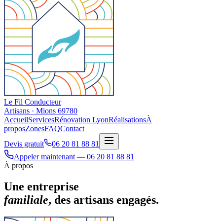
Le Fil Conducteur
Artisans · Mions 69780
Accueil
Services
Rénovation Lyon
Réalisations
À
propos
Zones
FAQ
Contact
Devis gratuit
06 20 81 88 81
Appeler maintenant — 06 20 81 88 81
À propos
Une entreprise
familiale
, des artisans engagés.